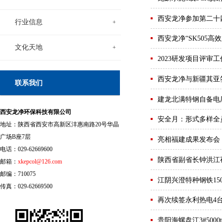
西安龙净参加第二十
行业信息
+
西安龙净“SK505
文化天地
+
2023研发项目评审
西安龙净与新疆其亚
联系我们
建龙北满特钢自备电厂
西安龙净环保科技有限公司
安全月：形式多样全
地址：陕西省西安市高新区沣惠南路20号华晶
广场B座7层
亮相福建成果发布会
电话：029-62669600
陕西省副省长钟洪江
邮箱：
xkepcol@126.com
邮编：710075
江阴兴澄特种钢铁1
传真：029-62669500
再次续签永利热电4台
贵阳海螺盘江3#500