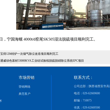
日，宁国海螺
4000t/d
窑尾
SK505
湿法脱硫项目顺利完工。
宝得120t转炉一次烟气除尘改造项目顺利完工
通威绿色基材33000KVA工业硅试验线脱硫脱硝除尘系统EPC项目
市场营销
联系方式：
公司总部：陕西省西安市高新
营销网络
电话：029-62669600
典范客户
邮编：710075
术
传真：029-62669500